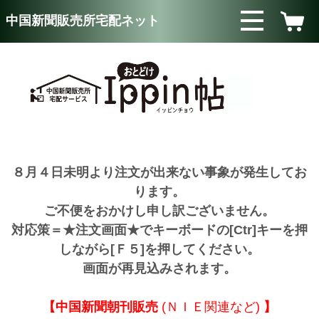
中国新聞販売所宅配ネット
<
>
８月４日未明より注文が出来ない事象が発生してお
ります。
ご不便をおかけし申し訳ございません。
対応策＝★注文画面★でキーボードの[Ctr]キーを押
しながら[Ｆ５]を押してください。
画面が再見込みされます。
【中国新聞朝刊販売
(ＮＩＥ関連など)
】